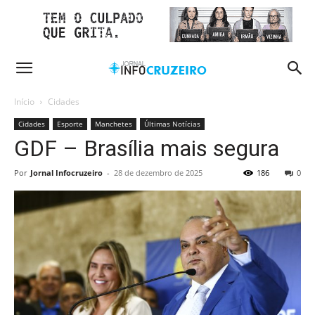
Início
Cidades
Cidades
Esporte
Manchetes
Últimas Notícias
GDF – Brasília mais segura
Por
Jornal Infocruzeiro
-
28 de dezembro de 2025
186
0