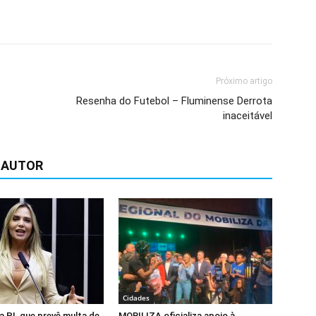
Próximo artigo
Resenha do Futebol – Fluminense Derrota
inaceitável
 AUTOR
Cidades
na PL que prevê multa de
MOBILIZA oficializa apoio à