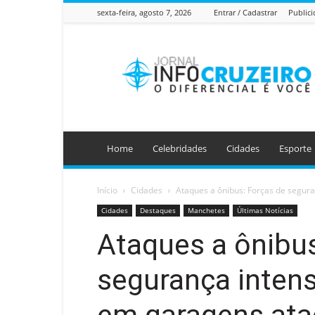
sexta-feira, agosto 7, 2026
Entrar / Cadastrar
Public
Jornal
Info
Cruzeiro
Home
Celebridades
Cidades
Esporte
Início
Cidades
Ataques a ônibus: Forças de segur
Cidades
Destaques
Manchetes
Últimas Notícias
Ataques a ônibus
segurança intens