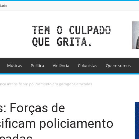
idade
Músicas
Política
Violência
Colunistas
Quem somos
ança intensificam policiamento em garagens atacadas
: Forças de
ificam policiamento