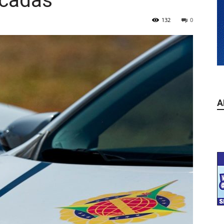
acadas
132
0
A