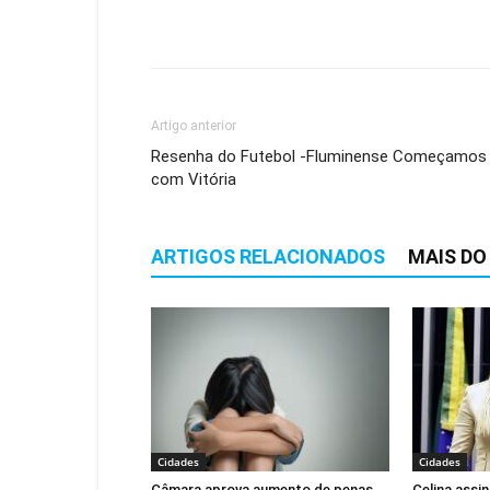
Artigo anterior
Resenha do Futebol -Fluminense Começamos
com Vitória
ARTIGOS RELACIONADOS
MAIS DO
Cidades
Cidades
Câmara aprova aumento de penas
Celina assi