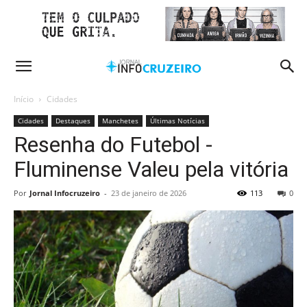
Início
Cidades
Cidades
Destaques
Manchetes
Últimas Notícias
Resenha do Futebol -
Fluminense Valeu pela vitória
Por
Jornal Infocruzeiro
-
23 de janeiro de 2026
113
0