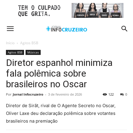
Início
Agitos BSB
Agitos BSB
Músicas
Diretor espanhol minimiza
fala polêmica sobre
brasileiros no Oscar
Por
Jornal Infocruzeiro
-
3 de fevereiro de 2026
122
0
Diretor de Sirāt, rival de O Agente Secreto no Oscar,
Oliver Laxe deu declaração polêmica sobre votantes
brasileiros na premiação