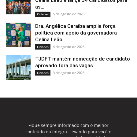
Celina Leão e lança 34 candidatos para
as...
5 de agosto de 2026
Cidades
Dra. Angélica Caraíba amplia força
política com apoio da governadora
Celina Leão
4 de agosto de 2026
Cidades
TJDFT mantém nomeação de candidato
aprovado fora das vagas
3 de agosto de 2026
Cidades
Fique sempre informado com o melhor
conteúdo da integra. Levando para você o