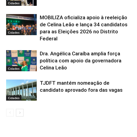
Cidades
MOBILIZA oficializa apoio à reeleição
de Celina Leão e lança 34 candidatos
para as Eleições 2026 no Distrito
Cidades
Federal
Dra. Angélica Caraíba amplia força
política com apoio da governadora
Celina Leão
Cidades
TJDFT mantém nomeação de
candidato aprovado fora das vagas
Cidades