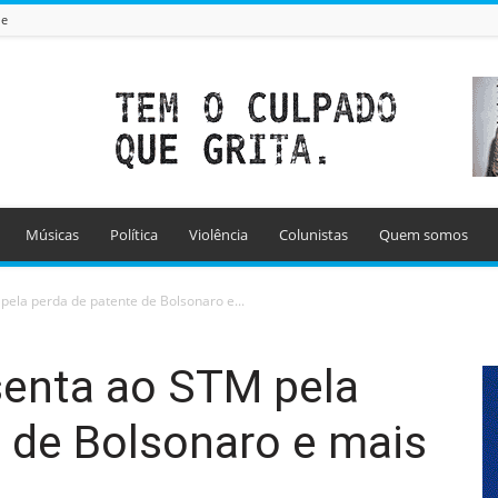
de
Músicas
Política
Violência
Colunistas
Quem somos
pela perda de patente de Bolsonaro e...
senta ao STM pela
 de Bolsonaro e mais