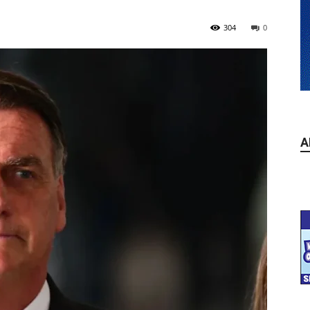
304
0
A