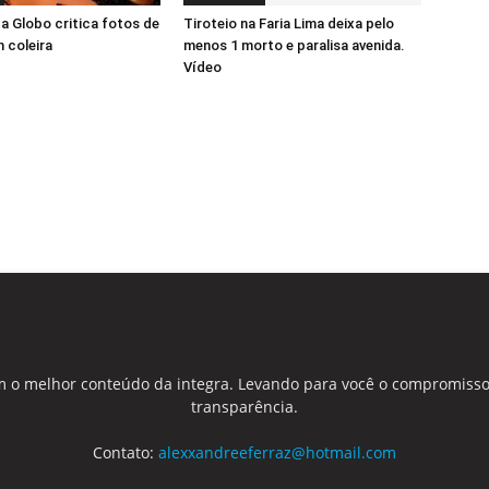
da Globo critica fotos de
Tiroteio na Faria Lima deixa pelo
m coleira
menos 1 morto e paralisa avenida.
Vídeo
 o melhor conteúdo da integra. Levando para você o compromisso
transparência.
Contato:
alexxandreeferraz@hotmail.com