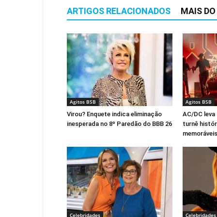
ARTIGOS RELACIONADOS
MAIS DO
Agitos BSB
Agitos BSB
Virou? Enquete indica eliminação
AC/DC leva 
inesperada no 8º Paredão do BBB 26
turnê histó
memoráveis
Celebridades
Celebridades