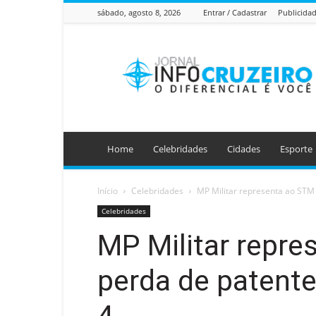
sábado, agosto 8, 2026
Entrar / Cadastrar
Publicida
Jornal
Info
Cruzeiro
Home
Celebridades
Cidades
Esporte
Início
Celebridades
MP Militar representa ao STM 
Celebridades
MP Militar repre
perda de patente