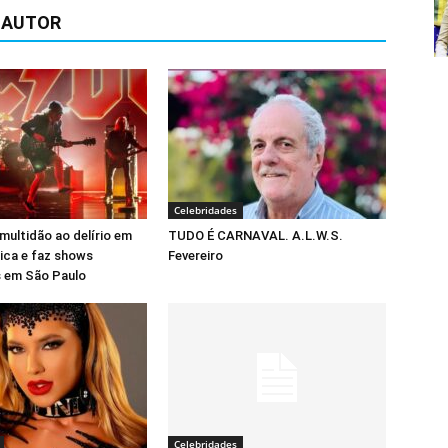
 AUTOR
Celebridades
multidão ao delírio em
TUDO É CARNAVAL. A.L.W.S.
rica e faz shows
Fevereiro
 em São Paulo
Celebridades