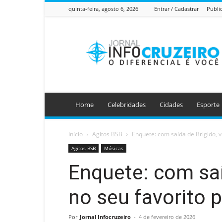
quinta-feira, agosto 6, 2026
Entrar / Cadastrar
Publi
Jornal
Info
Cruzeiro
Home
Celebridades
Cidades
Esporte
Início
Agitos BSB
Enquete: com saída de Brigido, v
Agitos BSB
Músicas
Enquete: com saí
no seu favorito 
Por
Jornal Infocruzeiro
-
4 de fevereiro de 2026