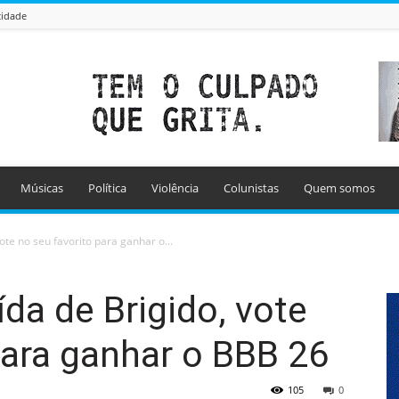
cidade
Músicas
Política
Violência
Colunistas
Quem somos
ote no seu favorito para ganhar o...
da de Brigido, vote
para ganhar o BBB 26
105
0