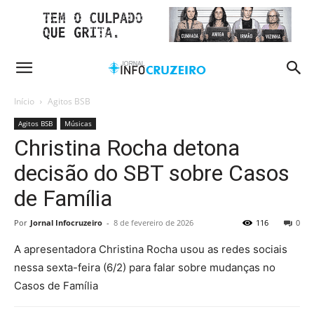
Início
Agitos BSB
Agitos BSB
Músicas
Christina Rocha detona
decisão do SBT sobre Casos
de Família
Por
Jornal Infocruzeiro
-
8 de fevereiro de 2026
116
0
A apresentadora Christina Rocha usou as redes sociais
nessa sexta-feira (6/2) para falar sobre mudanças no
Casos de Família