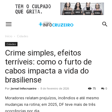
Início
Cidades
Cidades
Crime simples, efeitos
terríveis: como o furto de
cabos impacta a vida do
brasiliense
Por
Jornal Infocruzeiro
-
8 de fevereiro de 2026
75
0
Moradores relatam prejuízos, incêndios e até mesmo
mudanças na rotina; em 2025, DF teve mais de três
ocorrências por dia