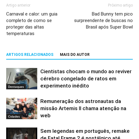
Artigo anterior
Próximo artigo
Carnaval e calor: um guia
Bad Bunny tem pico
completo de como se
surpreendente de buscas no
proteger das altas
Brasil após Super Bowl
temperaturas
ARTIGOS RELACIONADOS
MAIS DO AUTOR
Cientistas chocam o mundo ao reviver
cérebro congelado de ratos em
experimento inédito
Destaques
Remuneração dos astronautas da
missão Artemis II chama atenção na
web
Cidades
Sem legendas em português, remake
de Fatal Frame 2 é nostálgico até