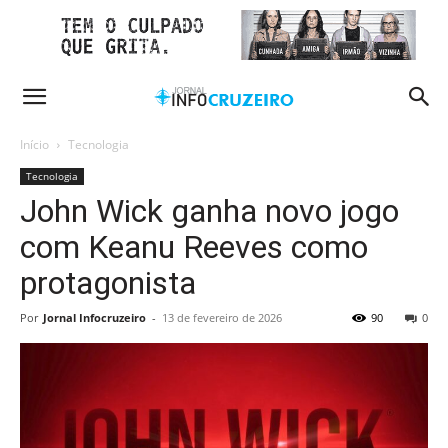
Início
Tecnologia
Tecnologia
John Wick ganha novo jogo
com Keanu Reeves como
protagonista
Por
Jornal Infocruzeiro
-
13 de fevereiro de 2026
90
0