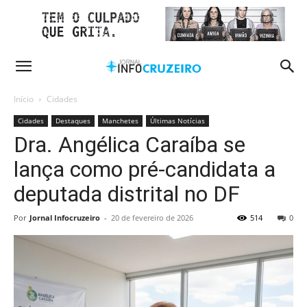
Início
Cidades
Cidades
Destaques
Manchetes
Últimas Notícias
Dra. Angélica Caraíba se
lança como pré-candidata a
deputada distrital no DF
Por
Jornal Infocruzeiro
-
20 de fevereiro de 2026
514
0