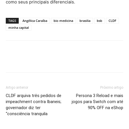
como seus principais diferenciais.
TAGS
Angélica Caraíba
bio medicina
brasilia
bsb
CLDF
minha capital
Artigo anterior
Próximo artigo
CLDF arquiva três pedidos de
Persona 3 Reload e mais
impeachment contra Ibaneis;
jogos para Switch com até
governador diz ter
90% OFF na eShop
“consciência tranquila