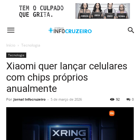
Início
Tecnologia
Tecnologia
Xiaomi quer lançar celulares
com chips próprios
anualmente
Por
Jornal Infocruzeiro
-
5 de março de 2026
92
0