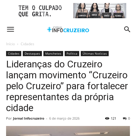
Início
Cidades
Cidades
Destaques
Manchetes
Política
Últimas Notícias
Lideranças do Cruzeiro
lançam movimento “Cruzeiro
pelo Cruzeiro” para fortalecer
representantes da própria
cidade
Por
Jornal Infocruzeiro
-
6 de março de 2026
121
0