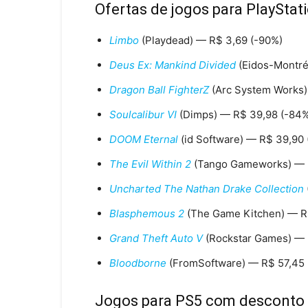
Ofertas de jogos para PlayStat
Limbo
(Playdead) — R$ 3,69 (-90%)
Deus Ex: Mankind Divided
(Eidos-Montré
Dragon Ball FighterZ
(Arc System Works)
Soulcalibur VI
(Dimps) — R$ 39,98 (-84
DOOM Eternal
(id Software) — R$ 39,90
The Evil Within 2
(Tango Gameworks) — 
Uncharted The Nathan Drake Collection
Blasphemous 2
(The Game Kitchen) — R
Grand Theft Auto V
(Rockstar Games) — 
Bloodborne
(FromSoftware) — R$ 57,45
Jogos para PS5 com desconto n