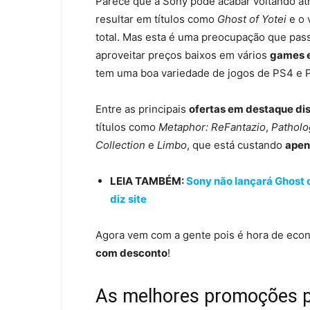
Parece que a Sony pode acabar voltando atr
resultar em títulos como
Ghost of Yotei
e o 
total. Mas esta é uma preocupação que pas
aproveitar preços baixos em vários
games e
tem uma boa variedade de jogos de PS4 e
Entre as principais
ofertas em destaque dis
títulos como
Metaphor: ReFantazio
,
Patholo
Collection
e
Limbo
, que está custando
apen
LEIA TAMBÉM:
Sony não lançará Ghost o
diz site
Agora vem com a gente pois é hora de ec
com desconto
!
As melhores promoções pa