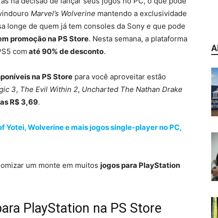
ás na decisão de lançar seus jogos no PC, o que pode
vindouro
Marvel’s Wolverine
mantendo a exclusividade
sa longe de quem já tem consoles da Sony e que pode
m promoção na PS Store
. Nesta semana, a plataforma
A
 PS5 com
até 90% de desconto
.
poníveis na PS Store
para você aproveitar estão
gic 3
,
The Evil Within 2
,
Uncharted The Nathan Drake
as R$ 3,69
.
f Yotei, Wolverine e mais jogos single-player no PC,
onomizar um monte em muitos
jogos para PlayStation
ra PlayStation na PS Store