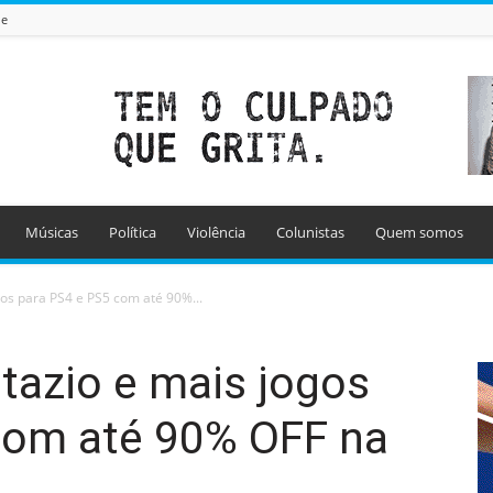
de
Músicas
Política
Violência
Colunistas
Quem somos
os para PS4 e PS5 com até 90%...
tazio e mais jogos
com até 90% OFF na