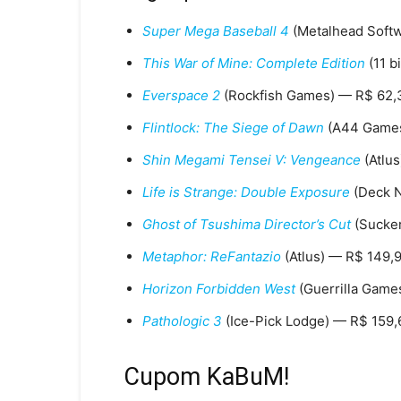
Super Mega Baseball 4
(Metalhead Soft
This War of Mine: Complete Edition
(11 b
Everspace 2
(Rockfish Games) — R$ 62,
Flintlock: The Siege of Dawn
(A44 Games
Shin Megami Tensei V: Vengeance
(Atlus
Life is Strange: Double Exposure
(Deck N
Ghost of Tsushima Director’s Cut
(Sucker
Metaphor: ReFantazio
(Atlus) — R$ 149,
Horizon Forbidden West
(Guerrilla Game
Pathologic 3
(Ice-Pick Lodge) — R$ 159,
Cupom KaBuM!