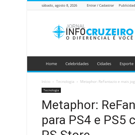
sábado, agosto 8, 2026
Entrar / Cadastrar
Publicida
Jornal
Info
Cruzeiro
Home
Celebridades
Cidades
Esporte
Início
Tecnologia
Metaphor: ReFantazio e mais jog
Tecnologia
Metaphor: ReFan
para PS4 e PS5 