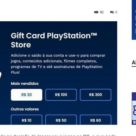
92
0
A