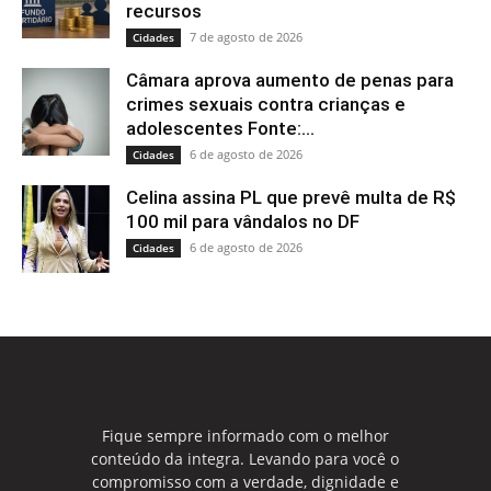
recursos
7 de agosto de 2026
Cidades
Câmara aprova aumento de penas para
crimes sexuais contra crianças e
adolescentes Fonte:...
6 de agosto de 2026
Cidades
Celina assina PL que prevê multa de R$
100 mil para vândalos no DF
6 de agosto de 2026
Cidades
Fique sempre informado com o melhor
conteúdo da integra. Levando para você o
compromisso com a verdade, dignidade e