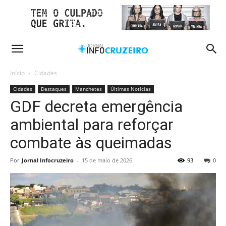
Início
Cidades
Cidades
Destaques
Manchetes
Últimas Notícias
GDF decreta emergência
ambiental para reforçar
combate às queimadas
Por
Jornal Infocruzeiro
-
15 de maio de 2026
93
0