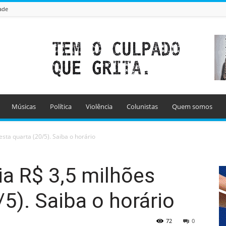
ade
Músicas
Política
Violência
Colunistas
Quem somos
esta quarta (20/5). Saiba o horário
ia R$ 3,5 milhões
5). Saiba o horário
72
0