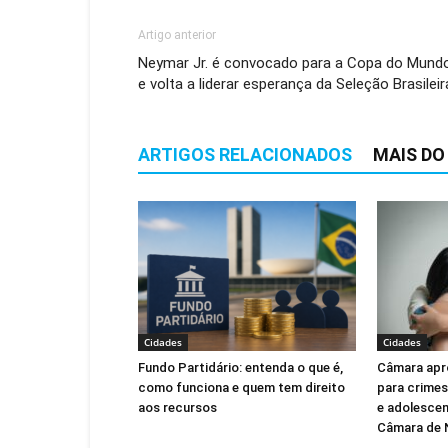
Artigo anterior
Neymar Jr. é convocado para a Copa do Mund
e volta a liderar esperança da Seleção Brasileir
ARTIGOS RELACIONADOS
MAIS DO
Cidades
Cidades
Fundo Partidário: entenda o que é,
Câmara apr
como funciona e quem tem direito
para crimes
aos recursos
e adolescen
Câmara de 