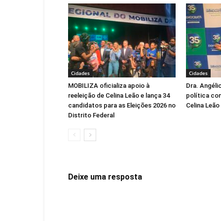
Cidades
Cidades
MOBILIZA oficializa apoio à
Dra. Angéli
reeleição de Celina Leão e lança 34
política co
candidatos para as Eleições 2026 no
Celina Leão
Distrito Federal
Deixe uma resposta