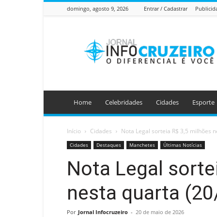
domingo, agosto 9, 2026
Entrar / Cadastrar
Publicid
Jornal
Info
Cruzeiro
Home
Celebridades
Cidades
Esporte
Início
Cidades
Nota Legal sorteia R$ 3,5 milhões n
Cidades
Destaques
Manchetes
Últimas Notícias
Nota Legal sorte
nesta quarta (20/
Por
Jornal Infocruzeiro
-
20 de maio de 2026