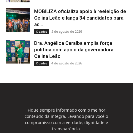
MOBILIZA oficializa apoio à reeleição de
Celina Leão e lança 34 candidatos para
as...
5 de agosto de 2026
Cidades
Dra. Angélica Caraíba amplia força
política com apoio da governadora
Celina Leão
4 de agosto de 2026
Cidades
Fique sempre informado com o melhor
conteúdo da integra. Levando para você o
compromisso com a verdade, dignidade e
transparência.