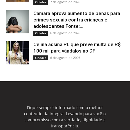
7 de agosto de 2026
Cidades
Câmara aprova aumento de penas para
crimes sexuais contra crianças e
adolescentes Fonte:...
6 de agosto de 2026
Cidades
Celina assina PL que prevê multa de R$
100 mil para vândalos no DF
6 de agosto de 2026
Cidades
Fique sempre informado com o melhor
conteúdo da integra. Levando para você o
compromisso com a verdade, dignidade e
transparência.