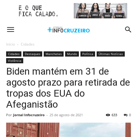
Início
Cidades
Cidades
Destaques
Manchetes
Mundo
Política
Últimas Notícias
Violência
Biden mantém em 31 de
agosto prazo para retirada de
tropas dos EUA do
Afeganistão
Por
Jornal Infocruzeiro
-
25 de agosto de 2021
633
0