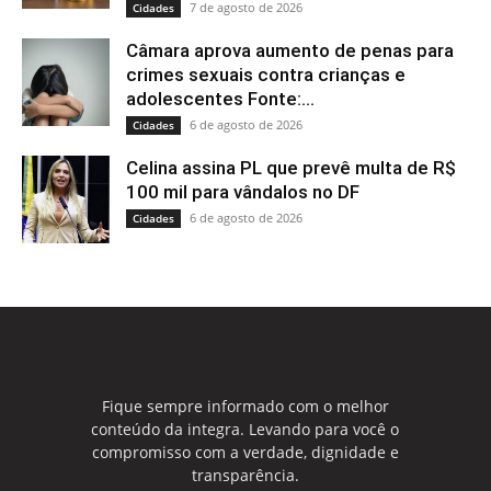
7 de agosto de 2026
Cidades
Câmara aprova aumento de penas para
crimes sexuais contra crianças e
adolescentes Fonte:...
6 de agosto de 2026
Cidades
Celina assina PL que prevê multa de R$
100 mil para vândalos no DF
6 de agosto de 2026
Cidades
Fique sempre informado com o melhor
conteúdo da integra. Levando para você o
compromisso com a verdade, dignidade e
transparência.