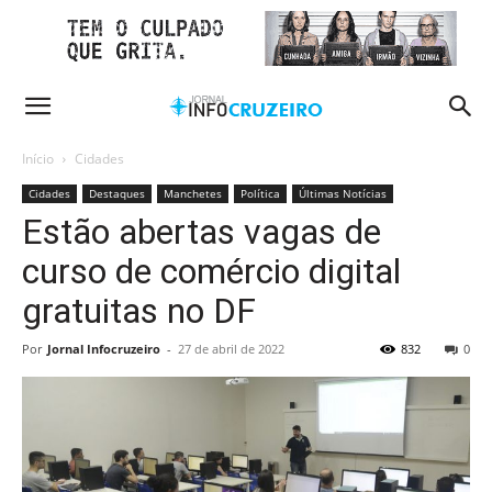
Início
Cidades
Cidades
Destaques
Manchetes
Política
Últimas Notícias
Estão abertas vagas de
curso de comércio digital
gratuitas no DF
Por
Jornal Infocruzeiro
-
27 de abril de 2022
832
0