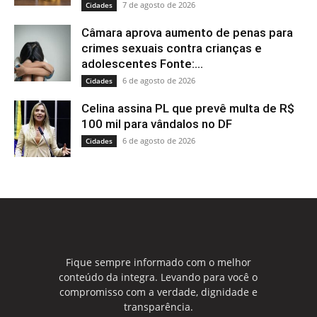
7 de agosto de 2026
Cidades
Câmara aprova aumento de penas para
crimes sexuais contra crianças e
adolescentes Fonte:...
6 de agosto de 2026
Cidades
Celina assina PL que prevê multa de R$
100 mil para vândalos no DF
6 de agosto de 2026
Cidades
Fique sempre informado com o melhor
conteúdo da integra. Levando para você o
compromisso com a verdade, dignidade e
transparência.