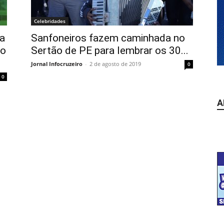
Celebridades
a
Sanfoneiros fazem caminhada no
io
Sertão de PE para lembrar os 30...
Jornal Infocruzeiro
-
2 de agosto de 2019
0
0
A