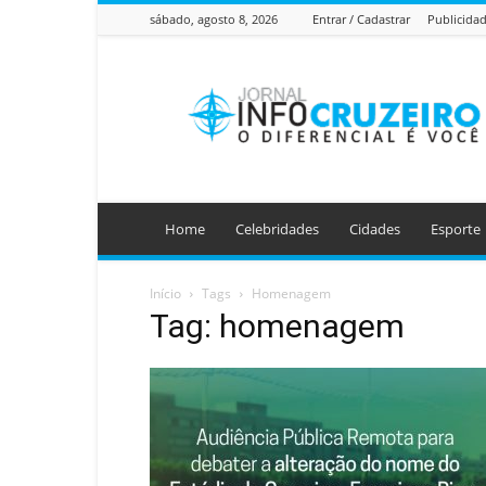
sábado, agosto 8, 2026
Entrar / Cadastrar
Publicida
Jornal
Info
Cruzeiro
Home
Celebridades
Cidades
Esporte
Início
Tags
Homenagem
Tag: homenagem