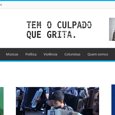
de
Músicas
Política
Violência
Colunistas
Quem somos