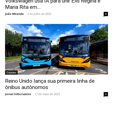
Volkswagen usa IA para unir Elis Regina e
Maria Rita em...
João Miranda
-
4 de julho de 2023
0
Cidades
Reino Unido lança sua primeira linha de
ônibus autônomos
Jornal Infocruzeiro
-
17 de maio de 2023
0