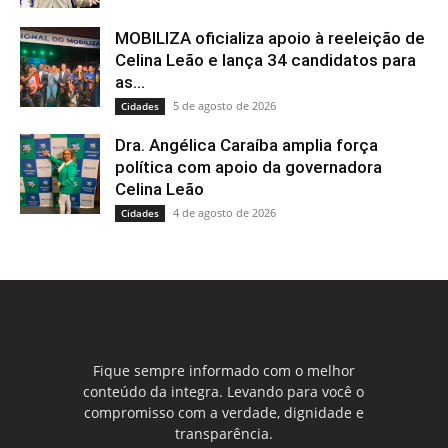
MOBILIZA oficializa apoio à reeleição de
Celina Leão e lança 34 candidatos para
as...
5 de agosto de 2026
Cidades
Dra. Angélica Caraíba amplia força
política com apoio da governadora
Celina Leão
4 de agosto de 2026
Cidades
Fique sempre informado com o melhor
conteúdo da integra. Levando para você o
compromisso com a verdade, dignidade e
transparência.