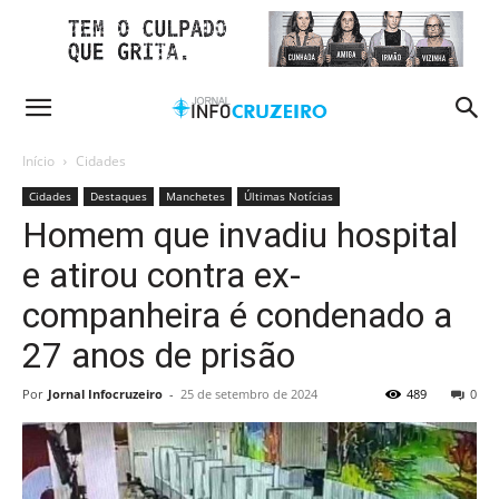
Início
Cidades
Cidades
Destaques
Manchetes
Últimas Notícias
Homem que invadiu hospital
e atirou contra ex-
companheira é condenado a
27 anos de prisão
Por
Jornal Infocruzeiro
-
25 de setembro de 2024
489
0