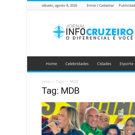
sábado, agosto 8, 2026
Entrar / Cadastrar
Publicida
Jornal
Info
Cruzeiro
Home
Celebridades
Cidades
Esporte
Início
Tags
MDB
Tag: MDB