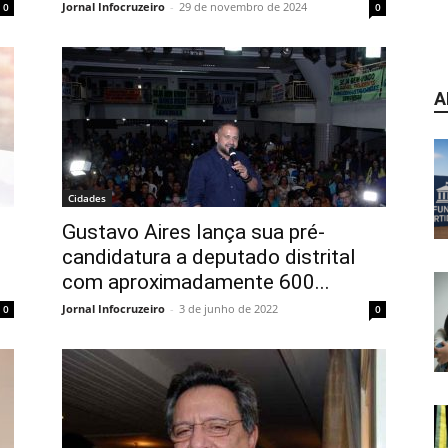
Jornal Infocruzeiro
-
29 de novembro de 2024
0
0
A
Cidades
Gustavo Aires lança sua pré-
candidatura a deputado distrital
com aproximadamente 600...
Jornal Infocruzeiro
-
3 de junho de 2022
0
0