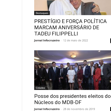
Destaques
PRESTÍGIO E FORÇA POLÍTICA
MARCAM ANIVERSÁRIO DE
TADEU FILIPPELLI
Jornal Infocruzeiro
-
12 de maio de 2022
Cidades
Posse dos presidentes eleitos d
Núcleos do MDB-DF
Jornal Infocruzeiro
-
28 de novembro de 2019