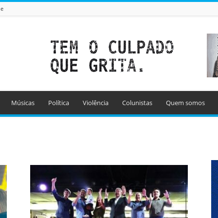
de
Músicas
Política
Violência
Colunistas
Quem somos