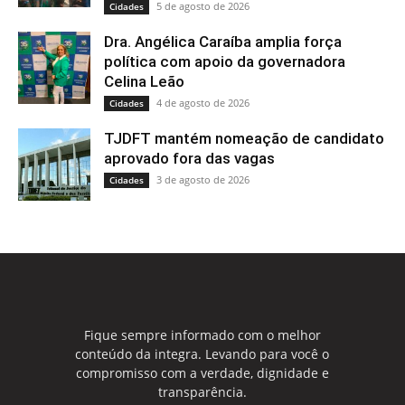
5 de agosto de 2026
Cidades
Dra. Angélica Caraíba amplia força
política com apoio da governadora
Celina Leão
4 de agosto de 2026
Cidades
TJDFT mantém nomeação de candidato
aprovado fora das vagas
3 de agosto de 2026
Cidades
Fique sempre informado com o melhor
conteúdo da integra. Levando para você o
compromisso com a verdade, dignidade e
transparência.