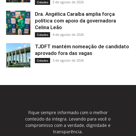
5 de agosto de 2026
Cidades
Dra. Angélica Caraíba amplia força
política com apoio da governadora
Celina Leão
4 de agosto de 2026
Cidades
TJDFT mantém nomeação de candidato
aprovado fora das vagas
3 de agosto de 2026
Cidades
Fique sempre informado com o melhor
conteúdo da integra. Levando para você o
compromisso com a verdade, dignidade e
transparência.