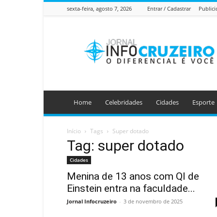
sexta-feira, agosto 7, 2026
Entrar / Cadastrar
Public
Jornal
Info
Cruzeiro
Home
Celebridades
Cidades
Esporte
Início
Tags
Super dotado
Tag: super dotado
Cidades
Menina de 13 anos com QI de
Einstein entra na faculdade...
Jornal Infocruzeiro
-
3 de novembro de 2025