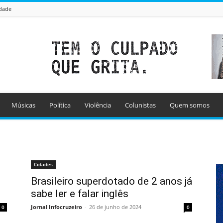
idade
Músicas
Política
Violência
Colunistas
Quem somos
Cidades
Brasileiro superdotado de 2 anos já
sabe ler e falar inglês
Jornal Infocruzeiro
-
26 de junho de 2024
0
0