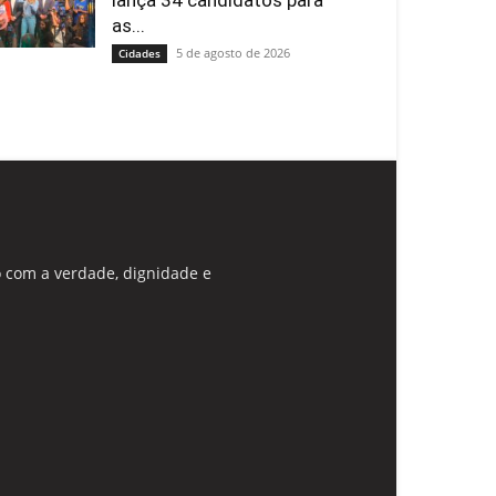
lança 34 candidatos para
as...
5 de agosto de 2026
Cidades
 com a verdade, dignidade e