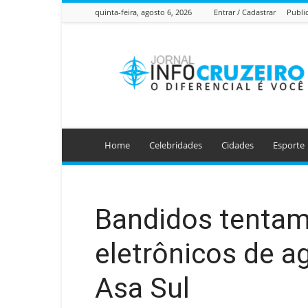
quinta-feira, agosto 6, 2026
Entrar / Cadastrar
Publi
Jornal
Info
Cruzeiro
Home
Celebridades
Cidades
Esporte
Bandidos tentam
eletrônicos de a
Asa Sul