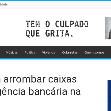
cidade
Músicas
Política
Violência
Colunistas
Quem somos
 arrombar caixas
gência bancária na