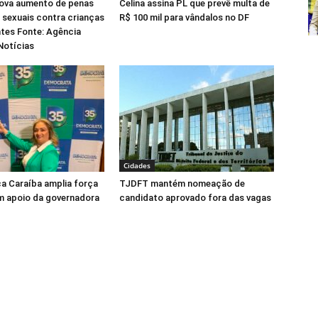
ova aumento de penas
Celina assina PL que prevê multa de
 sexuais contra crianças
R$ 100 mil para vândalos no DF
tes Fonte: Agência
Notícias
Cidades
ca Caraíba amplia força
TJDFT mantém nomeação de
m apoio da governadora
candidato aprovado fora das vagas