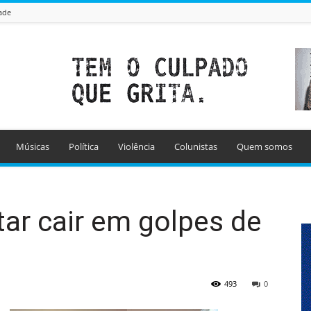
ade
Músicas
Política
Violência
Colunistas
Quem somos
tar cair em golpes de
493
0