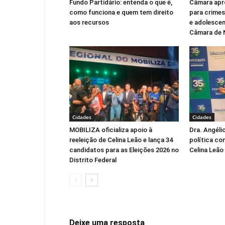
Fundo Partidário: entenda o que é,
Câmara apr
como funciona e quem tem direito
para crimes
aos recursos
e adolescen
Câmara de 
Cidades
Cidades
MOBILIZA oficializa apoio à
Dra. Angéli
reeleição de Celina Leão e lança 34
política co
candidatos para as Eleições 2026 no
Celina Leão
Distrito Federal
Deixe uma resposta