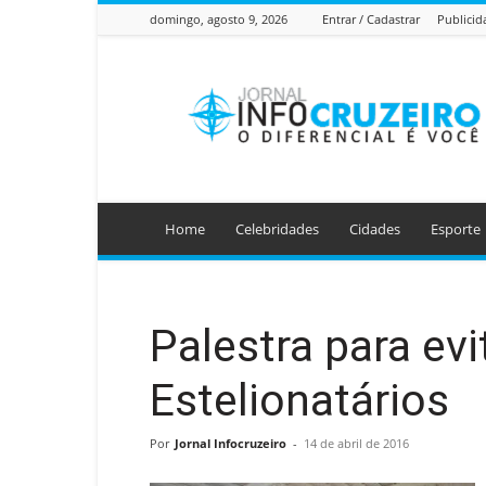
domingo, agosto 9, 2026
Entrar / Cadastrar
Publicid
Jornal
Info
Cruzeiro
Home
Celebridades
Cidades
Esporte
Palestra para evi
Estelionatários
Por
Jornal Infocruzeiro
-
14 de abril de 2016