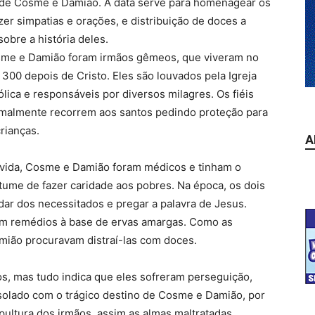
de Cosme e Damião. A data serve para homenagear os
er simpatias e orações, e distribuição de doces a
obre a história deles.
me e Damião foram irmãos gêmeos, que viveram no
 300 depois de Cristo. Eles são louvados pela Igreja
ólica e responsáveis por diversos milagres. Os fiéis
malmente recorrem aos santos pedindo proteção para
crianças.
A
vida, Cosme e Damião foram médicos e tinham o
tume de fazer caridade aos pobres. Na época, os dois
ar dos necessitados e pregar a palavra de Jesus.
am remédios à base de ervas amargas. Como as
mião procuravam distraí-las com doces.
s, mas tudo indica que eles sofreram perseguição,
esolado com o trágico destino de Cosme e Damião, por
ultura dos irmãos, assim as almas maltratadas