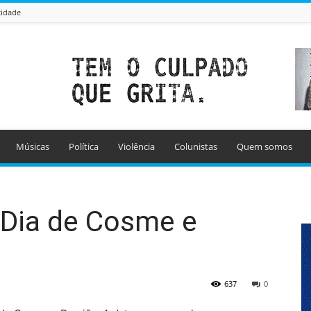
cidade
Músicas
Política
Violência
Colunistas
Quem somos
 Dia de Cosme e
637
0