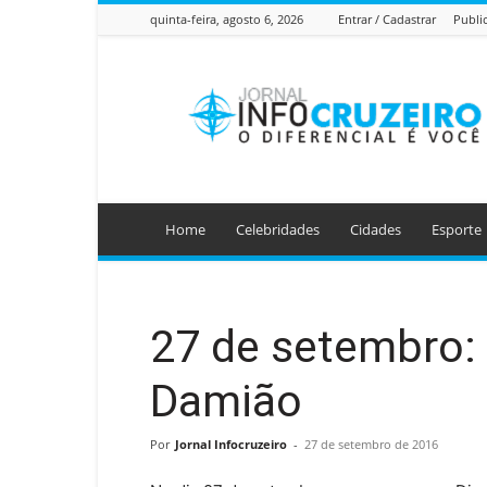
quinta-feira, agosto 6, 2026
Entrar / Cadastrar
Publi
Jornal
Info
Cruzeiro
Home
Celebridades
Cidades
Esporte
27 de setembro:
Damião
Por
Jornal Infocruzeiro
-
27 de setembro de 2016