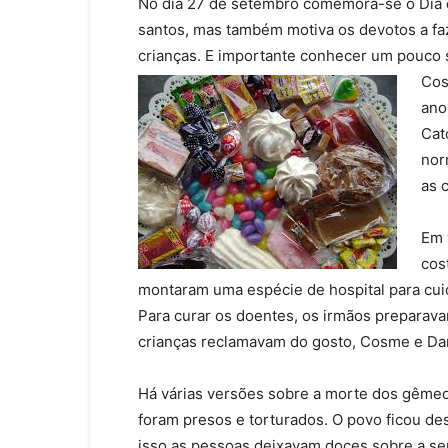
No dia 27 de setembro comemora-se o Dia 
santos, mas também motiva os devotos a faz
crianças. E importante conhecer um pouco s
Cos
ano
Cat
nor
as 
Em 
cos
montaram uma espécie de hospital para cuid
Para curar os doentes, os irmãos preparav
crianças reclamavam do gosto, Cosme e Da
Há várias versões sobre a morte dos gêmeo
foram presos e torturados. O povo ficou d
isso as pessoas deixavam doces sobre a sep