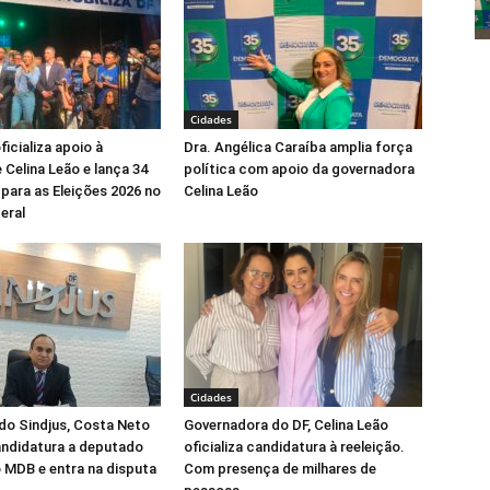
Cidades
icializa apoio à
Dra. Angélica Caraíba amplia força
 Celina Leão e lança 34
política com apoio da governadora
para as Eleições 2026 no
Celina Leão
eral
Cidades
do Sindjus, Costa Neto
Governadora do DF, Celina Leão
candidatura a deputado
oficializa candidatura à reeleição.
o MDB e entra na disputa
Com presença de milhares de