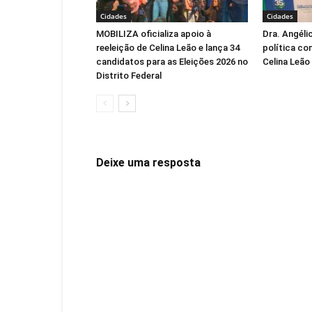
Cidades
Cidades
MOBILIZA oficializa apoio à
Dra. Angéli
reeleição de Celina Leão e lança 34
política co
candidatos para as Eleições 2026 no
Celina Leão
Distrito Federal
Deixe uma resposta