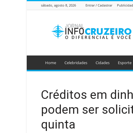
sábado, agosto 8, 2026
Entrar / Cadastrar
Publicida
Jornal
Info
Cruzeiro
Home
Celebridades
Cidades
Esporte
Créditos em dinh
podem ser solici
quinta