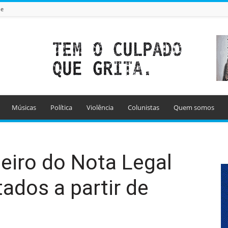
de
Músicas
Política
Violência
Colunistas
Quem somos
eiro do Nota Legal
tados a partir de