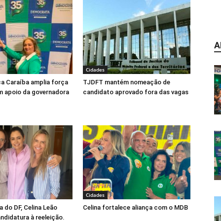
A
Cidades
ca Caraíba amplia força
TJDFT mantém nomeação de
m apoio da governadora
candidato aprovado fora das vagas
Cidades
 do DF, Celina Leão
Celina fortalece aliança com o MDB
andidatura à reeleição.