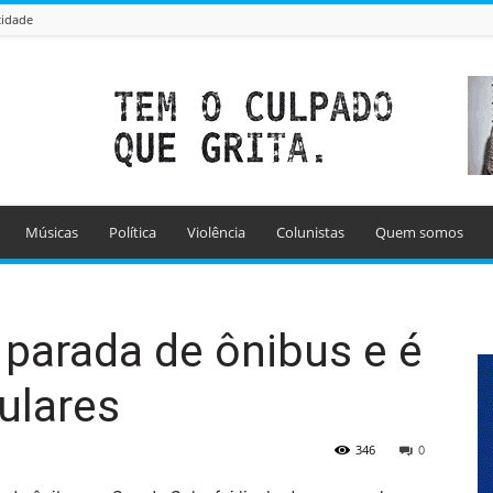
cidade
Músicas
Política
Violência
Colunistas
Quem somos
arada de ônibus e é
ulares
346
0