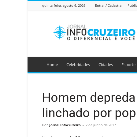
quinta-feira, agosto 6, 2026
Entrar / Cadastrar
Publi
Jornal
Info
Cruzeiro
Home
Celebridades
Cidades
Esporte
Homem depreda p
linchado por pop
Por
Jornal Infocruzeiro
-
2 de junho de 2017