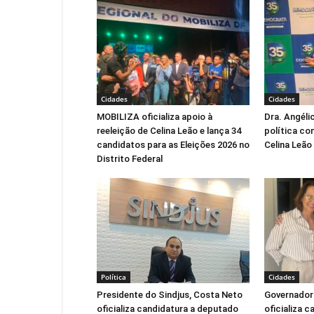
Cidades
Cidades
MOBILIZA oficializa apoio à
Dra. Angéli
reeleição de Celina Leão e lança 34
política co
candidatos para as Eleições 2026 no
Celina Leão
Distrito Federal
Política
Cidades
Presidente do Sindjus, Costa Neto
Governadora
oficializa candidatura a deputado
oficializa c