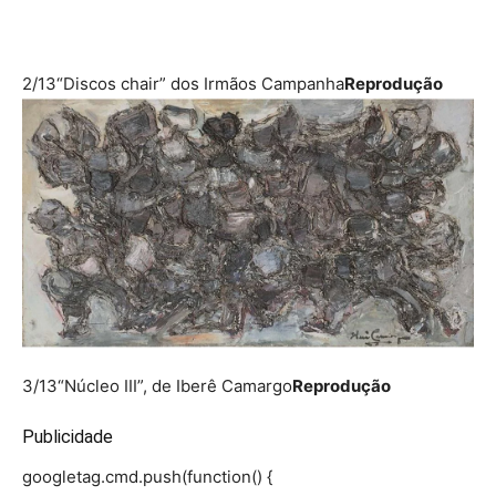
2/13
“Discos chair” dos Irmãos Campanha
Reprodução
3/13
“Núcleo III”, de Iberê Camargo
Reprodução
Publicidade
googletag.cmd.push(function() {