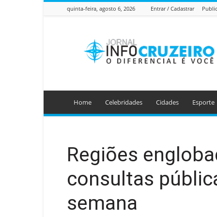
quinta-feira, agosto 6, 2026
Entrar / Cadastrar
Publi
Jornal
Info
Cruzeiro
Home
Celebridades
Cidades
Esporte
Regiões engloba
consultas públic
semana