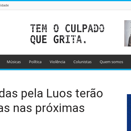
cidade
Músicas
Política
Violência
Colunistas
Quem somos
das pela Luos terão
as nas próximas