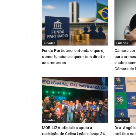
Cidades
Cidades
Fundo Partidário: entenda o que é,
Câmara apr
como funciona e quem tem direito
para crimes
aos recursos
e adolescen
Câmara de 
Cidades
Cidades
MOBILIZA oficializa apoio à
Dra. Angéli
reeleição de Celina Leão e lança 34
política co