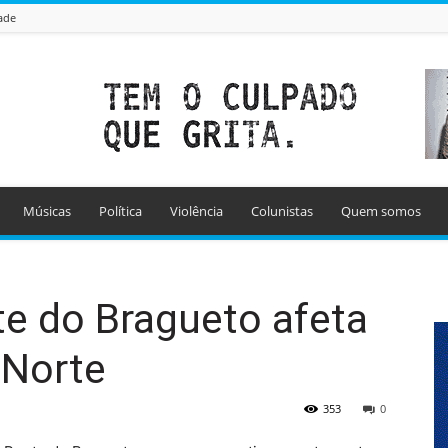
ade
Músicas
Política
Violência
Colunistas
Quem somos
e do Bragueto afeta
 Norte
353
0