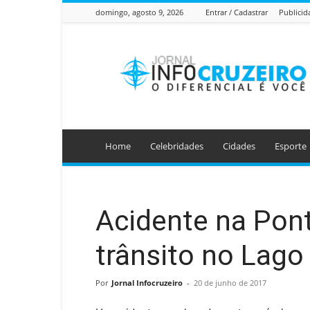
domingo, agosto 9, 2026
Entrar / Cadastrar
Publicid
Jornal
Info
Cruzeiro
Home
Celebridades
Cidades
Esporte
Acidente na Pont
trânsito no Lago
Por
Jornal Infocruzeiro
-
20 de junho de 2017