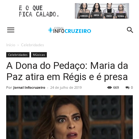
Início
Celebridades
Celebridades
Músicas
A Dona do Pedaço: Maria da
Paz atira em Régis e é presa
Por
Jornal Infocruzeiro
-
24 de julho de 2019
669
0