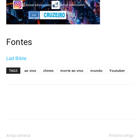
Fontes
Lad Bible
TAGS
ao vivo
chines
morte ao vivo
mundo
Youtuber
Artigo anterior
Próximo artigo