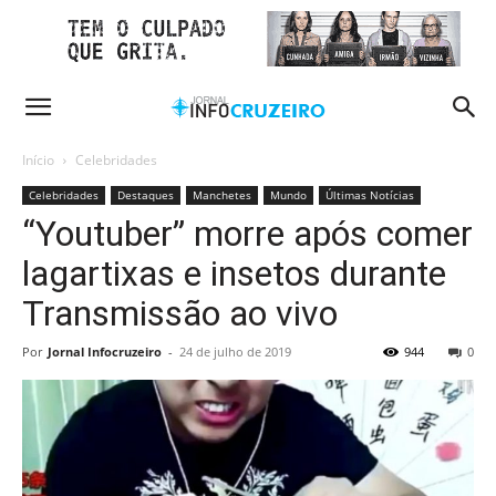
Início
Celebridades
Celebridades
Destaques
Manchetes
Mundo
Últimas Notícias
“Youtuber” morre após comer
lagartixas e insetos durante
Transmissão ao vivo
Por
Jornal Infocruzeiro
-
24 de julho de 2019
944
0