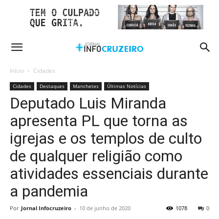
Início
Cidades
Cidades
Destaques
Manchetes
Últimas Notícias
Deputado Luis Miranda
apresenta PL que torna as
igrejas e os templos de culto
de qualquer religião como
atividades essenciais durante
a pandemia
Por
Jornal Infocruzeiro
-
10 de junho de 2020
1078
0