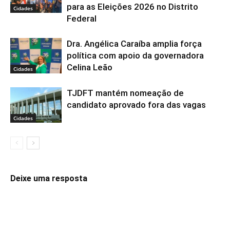
para as Eleições 2026 no Distrito
Cidades
Federal
Dra. Angélica Caraíba amplia força
política com apoio da governadora
Celina Leão
Cidades
TJDFT mantém nomeação de
candidato aprovado fora das vagas
Cidades
Deixe uma resposta