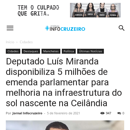
Início
Cidades
Cidades
Destaques
Manchetes
Política
Últimas Notícias
Deputado Luís Miranda
disponibiliza 5 milhões de
emenda parlamentar para
melhoria na infraestrutura do
sol nascente na Ceilândia
Por
Jornal Infocruzeiro
-
5 de fevereiro de 2021
947
0