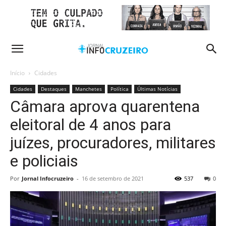
Início
Cidades
Cidades
Destaques
Manchetes
Política
Últimas Notícias
Câmara aprova quarentena
eleitoral de 4 anos para
juízes, procuradores, militares
e policiais
Por
Jornal Infocruzeiro
-
16 de setembro de 2021
537
0