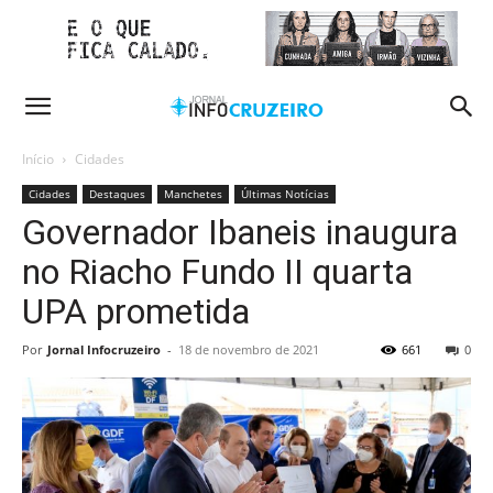
Início
Cidades
Cidades
Destaques
Manchetes
Últimas Notícias
Governador Ibaneis inaugura
no Riacho Fundo II quarta
UPA prometida
Por
Jornal Infocruzeiro
-
18 de novembro de 2021
661
0