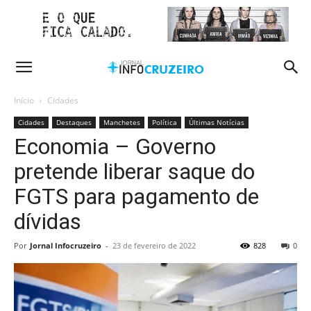
Início
Cidades
Cidades
Destaques
Manchetes
Política
Últimas Notícias
Economia – Governo
pretende liberar saque do
FGTS para pagamento de
dívidas
Por
Jornal Infocruzeiro
-
23 de fevereiro de 2022
828
0