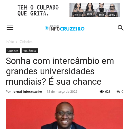
Início
Cidades
Cidades
Violência
Sonha com intercâmbio em
grandes universidades
mundiais? É sua chance
Por
Jornal Infocruzeiro
-
15 de março de 2022
628
0