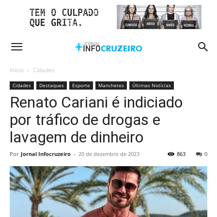
Início
Cidades
Cidades
Destaques
Esporte
Manchetes
Últimas Notícias
Renato Cariani é indiciado
por tráfico de drogas e
lavagem de dinheiro
Por
Jornal Infocruzeiro
-
20 de dezembro de 2023
863
0