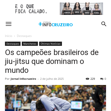
Início
Destaques
Destaques
Manchetes
Últimas Notícias
Os campeões brasileiros de
jiu-jitsu que dominam o
mundo
Por
Jornal Infocruzeiro
-
2 de julho de 2025
229
0