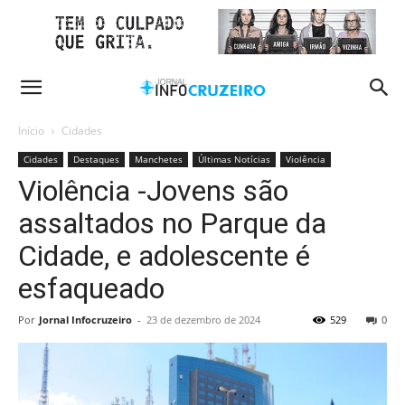
Início
Cidades
Cidades
Destaques
Manchetes
Últimas Notícias
Violência
Violência -Jovens são
assaltados no Parque da
Cidade, e adolescente é
esfaqueado
Por
Jornal Infocruzeiro
-
23 de dezembro de 2024
529
0